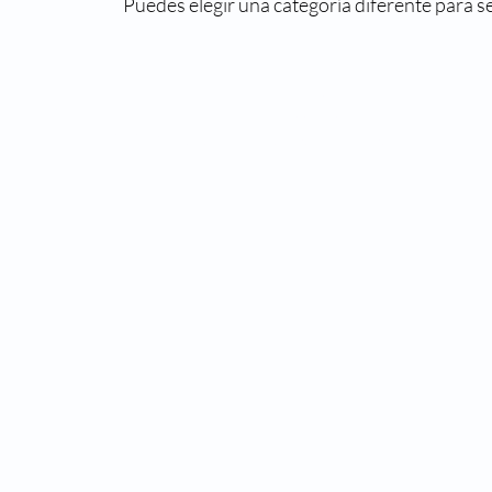
Puedes elegir una categoría diferente para 
Términos y
Política de
Condiciones
Privacidad
© 2024 Creada por Pelvic Solutions S.A